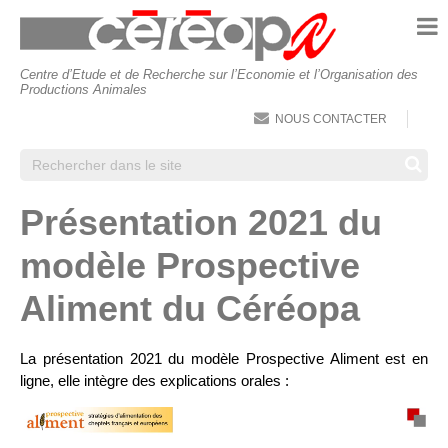
ACCUEIL
À PROPOS DU CÉRÉOPA
Centre d’Etude et de Recherche sur l’Economie et l’Organisation des
Productions Animales
COMPÉTENCES
NOUS CONTACTER
L’ÉQUIPE
CHAMPS D’EXPERTISE &
Présentation 2021 du
RÉFÉRENCES
modèle Prospective
ALIMENTATION ET FILIÈRES DE
PRODUCTION ANIMALE
Aliment du Céréopa
PERFORMANCE ET DURABILITÉ DES
SYSTÈMES AGRICOLES
La présentation 2021 du modèle Prospective Aliment est en
ligne, elle intègre des explications orales :
AGRICULTURE, ENVIRONNEMENT ET
SOCIÉTÉ
Lecteur
vidéo