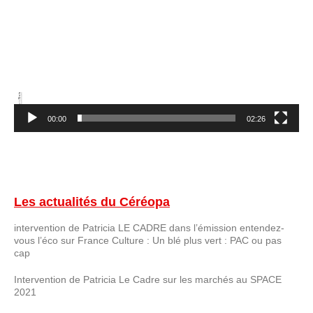
OUTILS ET ACTIONS
PERFAGRO P3
PROSPECTIVE ALIMENT
GRIGNON ÉNERGIE POSITIVE
00:00
02:26
PERFALIM
VIGIE MP
ARTICLES ET RAPPORTS
Les actualités du Céréopa
NOUS CONTACTER
intervention de Patricia LE CADRE dans l’émission entendez-
vous l’éco sur France Culture : Un blé plus vert : PAC ou pas
cap
Intervention de Patricia Le Cadre sur les marchés au SPACE
2021