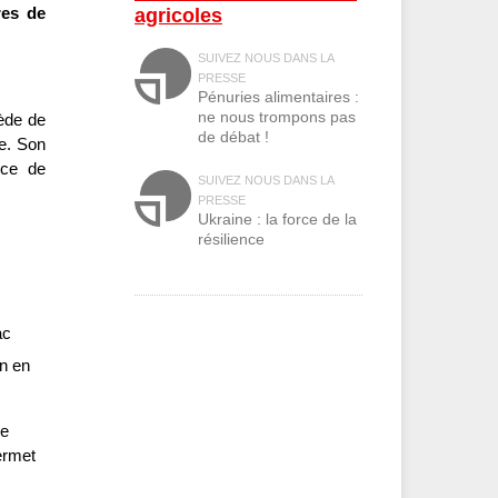
res de
agricoles
SUIVEZ NOUS DANS LA
PRESSE
Pénuries alimentaires :
ne nous trompons pas
ède de
de débat !
le. Son
nce de
SUIVEZ NOUS DANS LA
PRESSE
Ukraine : la force de la
résilience
ac
on en
de
permet