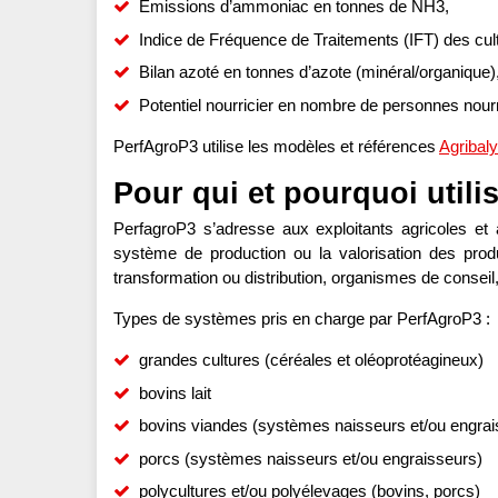
Emissions d’ammoniac en tonnes de NH3,
Indice de Fréquence de Traitements (IFT) des cul
Bilan azoté en tonnes d’azote (minéral/organique)
Potentiel nourricier en nombre de personnes nour
PerfAgroP3 utilise les modèles et références
Agribal
Pour qui et pourquoi utili
PerfagroP3 s’adresse aux exploitants agricoles et 
système de production ou la valorisation des produi
transformation ou distribution, organismes de conseil,
Types de systèmes pris en charge par PerfAgroP3 :
grandes cultures (céréales et oléoprotéagineux)
bovins lait
bovins viandes (systèmes naisseurs et/ou engrai
porcs (systèmes naisseurs et/ou engraisseurs)
polycultures et/ou polyélevages (bovins, porcs)