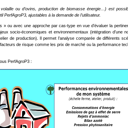
 volaille ou d’ovins, production de biomasse énergie…) est possib
l PerfAgroP3, ajustables à la demande de l’utilisateur.
s » ou avec une approche par cas-type en vue d’évaluer la pertine
njeux socio-économiques et environnementaux (intégration d’une no
telier de production). Il permet l’analyse comparée de différents sc
des facteurs de risque comme les prix de marché ou la performance te
sous PerfAgroP3 :