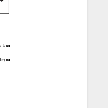
e à un
ier) ou