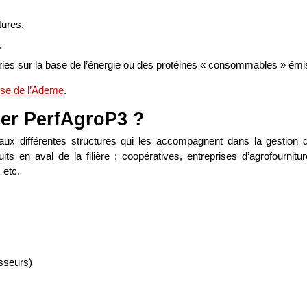
tures,
,
ries sur la base de l’énergie ou des protéines « consommables » émi
yse de l’Ademe
.
ser PerfAgroP3 ?
aux différentes structures qui les accompagnent dans la gestion d
ts en aval de la filière : coopératives, entreprises d’agrofournitu
 etc.
sseurs)