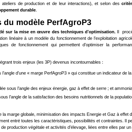
teliers de production et de leur interactions), et selon des
critè
loppement durable
.
es du modèle PerfAgroP3
ndé sur la mise en œuvre des techniques d’optimisation.
Il proc
tion linéaire à un modèle du fonctionnement de l’exploitation agrico
tiques de fonctionnement qui permettent d’optimiser la performa
tégrant trois enjeux (les 3P) devenus incontournables :
l’angle d’une « marge PerfAgroP3 » qui constitue un indicateur de la
ée sous l’angle des enjeux énergie, gaz à effet de serre ; et ammoni
us l’angle de la satisfaction des besoins nutritionnels de la populati
 la marge globale, minimisation des impacts Energie et Gaz à effet 
ent entré toutes les caractéristiques, possibilités et contraintes. Il 
de production végétale et activités d’élevage, liées entre elles par un