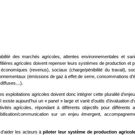
ilité des marchés agricoles, attentes environnementales et sanit
s filières agricoles doivent repenser leurs systèmes de production et 
 économiques (revenus), sociaux (charge/pénibilité du travail), so
vironnementaux (émissions de gaz à effet de serre, consommations d’
 diffuses…).
es exploitations agricoles doivent donc intégrer cette pluralité d’enje
existe aujourd’hui un « panel » large et varié d’outils d’évaluation d
tés agricoles, répondant à différents objectifs pour différents a
nsibilisation/communication sur un enjeu émergent, accompagnem
’aider les acteurs à
piloter leur système de production agricol