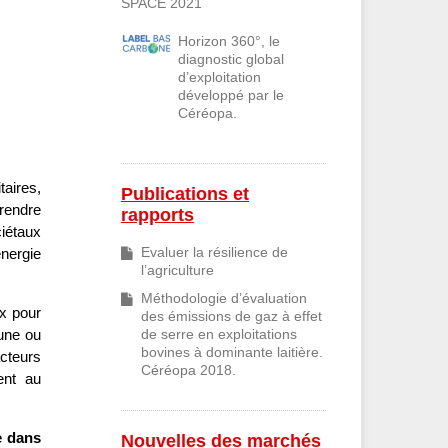
SPACE 2021
Horizon 360°, le
diagnostic global
d’exploitation
développé par le
Céréopa.
aires,
Publications et
prendre
rapports
ciétaux
énergie
Evaluer la résilience de
l’agriculture
Méthodologie d’évaluation
ux pour
des émissions de gaz à effet
’une ou
de serre en exploitations
bovines à dominante laitière.
cteurs
Céréopa 2018.
ent au
e dans
Nouvelles des marchés