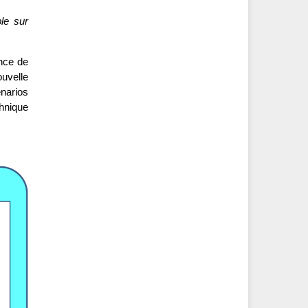
le sur
nce de
uvelle
énarios
chnique