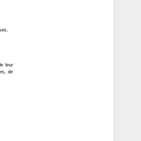
ses.
e leur
res, de