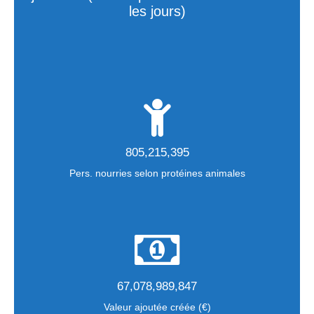
OUTILS ET ACTIONS
les jours)
PERFAGRO P3
PROSPECTIVE ALIMENT
GRIGNON ÉNERGIE POSITIVE
PERFALIM
805,215,395
VIGIE MP
Pers. nourries selon protéines animales
ARTICLES ET RAPPORTS
NOUS CONTACTER
67,078,989,847
Valeur ajoutée créée (€)