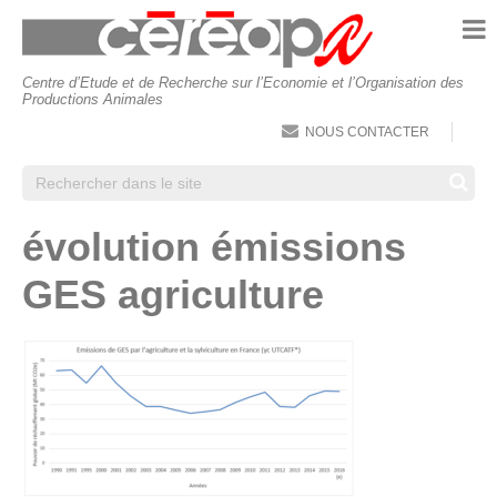
ACCUEIL
À PROPOS DU CÉRÉOPA
Centre d’Etude et de Recherche sur l’Economie et l’Organisation des
Productions Animales
COMPÉTENCES
NOUS CONTACTER
L’ÉQUIPE
CHAMPS D’EXPERTISE &
évolution émissions
RÉFÉRENCES
GES agriculture
ALIMENTATION ET FILIÈRES DE
PRODUCTION ANIMALE
PERFORMANCE ET DURABILITÉ DES
SYSTÈMES AGRICOLES
AGRICULTURE, ENVIRONNEMENT ET
SOCIÉTÉ